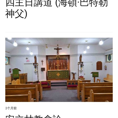
四主日講道 (海頓·巴特勒
神父)
2个月前