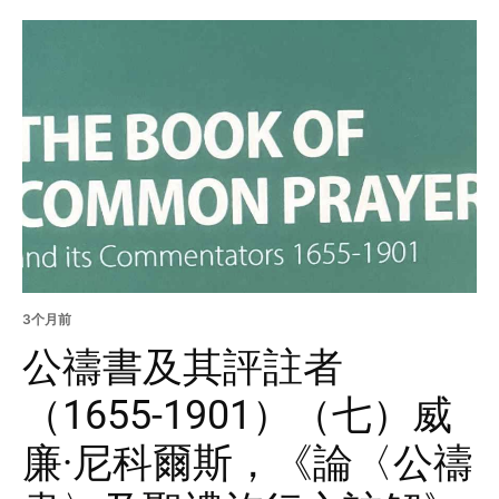
3个月前
公禱書及其評註者
（1655-1901）（七）威
廉·尼科爾斯，《論〈公禱