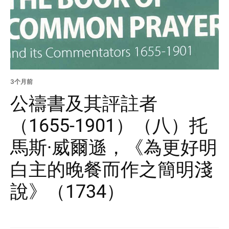
3个月前
公禱書及其評註者
（1655-1901）（八）托
馬斯·威爾遜，《為更好明
白主的晚餐而作之簡明淺
說》（1734）