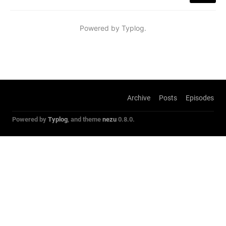
Archive
Posts
Episodes
Powered by
Typlog
, and theme
nezu
0.8.0.