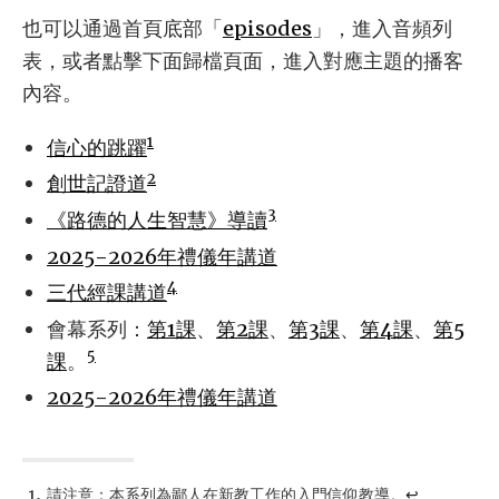
也可以通過首頁底部「
episodes
」，進入音頻列
表，或者點擊下面歸檔頁面，進入對應主題的播客
內容。
1
信心的跳躍
2
創世記證道
3
《路德的人生智慧》導讀
2025-2026年禮儀年講道
4
三代經課講道
會幕系列：
第1課
、
第2課
、
第3課
、
第4課
、
第5
5
課
。
2025-2026年禮儀年講道
請注意：本系列為鄙人在新教工作的入門信仰教導。
↩