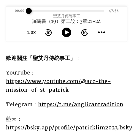
00:00
47:54
聖艾丹傳統事工
羅馬書（19）第二段：3章21-24
1.0x
歡迎關注「聖艾丹傳統事工」
：
YouTube：
https://www.youtube.com/@acc-the-
mission-of-st-patrick
Telegram：
https://t.me/anglicantradition
藍天：
https://bsky.app/profile/patricklim2023.bsky