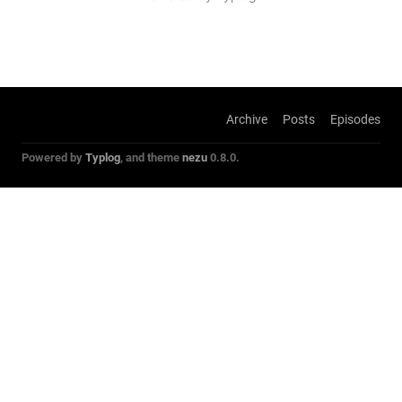
Archive
Posts
Episodes
Powered by
Typlog
, and theme
nezu
0.8.0.