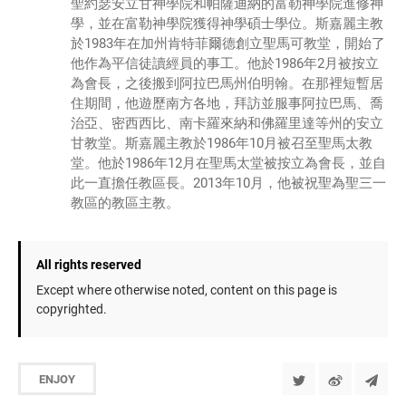
聖約瑟安立甘神學院和帕薩迪納的富勒神學院進修神
學，並在富勒神學院獲得神學碩士學位。斯嘉麗主教
於1983年在加州肯特菲爾德創立聖馬可教堂，開始了
他作為平信徒讀經員的事工。他於1986年2月被按立
為會長，之後搬到阿拉巴馬州伯明翰。在那裡短暫居
住期間，他遊歷南方各地，拜訪並服事阿拉巴馬、喬
治亞、密西西比、南卡羅來納和佛羅里達等州的安立
甘教堂。斯嘉麗主教於1986年10月被召至聖馬太教
堂。他於1986年12月在聖馬太堂被按立為會長，並自
此一直擔任教區長。2013年10月，他被祝聖為聖三一
教區的教區主教。
All rights reserved
Except where otherwise noted, content on this page is
copyrighted.
ENJOY