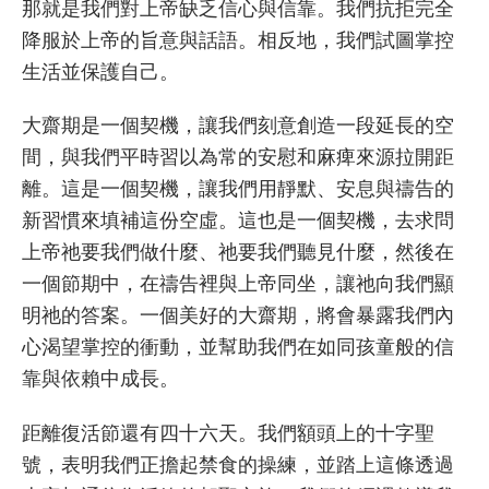
那就是我們對上帝缺乏信心與信靠。我們抗拒完全
降服於上帝的旨意與話語。相反地，我們試圖掌控
生活並保護自己。
大齋期是一個契機，讓我們刻意創造一段延長的空
間，與我們平時習以為常的安慰和麻痺來源拉開距
離。這是一個契機，讓我們用靜默、安息與禱告的
新習慣來填補這份空虛。這也是一個契機，去求問
上帝祂要我們做什麼、祂要我們聽見什麼，然後在
一個節期中，在禱告裡與上帝同坐，讓祂向我們顯
明祂的答案。一個美好的大齋期，將會暴露我們內
心渴望掌控的衝動，並幫助我們在如同孩童般的信
靠與依賴中成長。
距離復活節還有四十六天。我們額頭上的十字聖
號，表明我們正擔起禁食的操練，並踏上這條透過