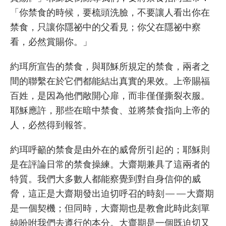
「你禁食的時候，要梳頭洗臉，不要讓人看出你在
禁食，只讓你隱祕中的父看見；你父在隱祕中察
看，必然賞賜你。」
約珥所宣告的禁食，與耶穌所規定的禁食，兩者之
間的聯繫在於它們都能結出真實的果效。上帝賜福
百姓，是因為他們敞開心扉，而非僅僅撕裂衣服。
耶穌應許，那些在暗中禁食、並將禁食指向上帝的
人，必然得到報答。
約珥呼籲的禁食是由外在的威脅所引起的；耶穌則
是在評論日常的禁食操練。大齋期兼具了這兩者的
特質。我們大多數人都能察覺到對自身信仰的威
脅，這正是大齋期發出迫切呼召的時刻——大齋期
是一個契機；但同時，大齋期也是教會此時此刻單
純吩咐我們去遵行的本分。大齋期是一個既迫切又