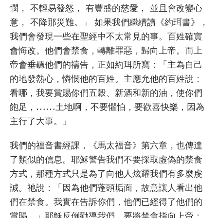
憫， 不輕易發怒， 有豐盛的慈愛， 並且會改變心
意， 不降那災難。」 如果我們繼續讀《約珥書》，
我們會發現一些在聖經中不太常見的事。百姓確實
會悔改。他們會禁食，轉離罪惡，歸向上帝。而上
帝會垂聽他們的禱告，正如約珥所寫：「主為自己
的地發熱心，憐憫他的百姓。主應允他的百姓說：
看哪，我要賞賜你們五穀、新酒和新的油，使你們
飽足，……土地啊，不要懼怕，要歡喜快樂，因為
主行了大事。」
我們的福音書經課，《馬太福音》第六章，也傳達
了類似的信息。耶穌警告我們不要採取虛偽的禁食
方式，那種方式只是為了向他人炫耀我們有多麼虔
誠。祂說：「因為他們蓬頭垢面，故意讓人看出他
們在禁食。我實在告訴你們，他們已經得了他們的
賞賜。」耶穌反倒勸導我們，要將禁食指向上帝：