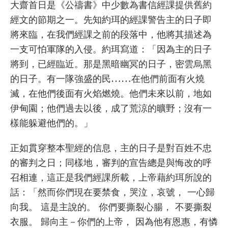
大齋首日是《公禱書》中少數為書信經課提供舊約
經文的節期之一。先知約珥的經課警告主的日子即
將來臨，在我們經課之前的段落中，他將其描述為
一支可怕軍隊的入侵。約珥寫道：「因為主的日子
將到，已經臨近。那是黑暗幽冥的日子，密雲烏黑
的日子。有一隊強盛的民……在他們前面有火燒
滅，在他們後面有火焰燃燒。他們未來以前，地如
伊甸園；他們過去以後，成了荒涼的曠野；沒有一
樣能躲避他們的。」
正如貫穿整本聖經的信息，主的日子是對百姓不忠
的審判之日；同樣地，審判的宣告總是與悔改的呼
召相連，這正是我們經課所載，上帝藉約珥所說的
話：「然而你們現在要禁食，哭泣，哀號， 一心歸
向我。 這是主說的。 你們要撕裂心腸， 不要撕裂
衣服。 歸向主－你們的上帝， 因為他有恩惠，有憐