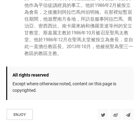
他作為平信徒讀經員的事工。他於1986年2月被按立
為會長，之後搬到阿拉巴馬州伯明翰。在那裡短暫居
住期間，他遊歷南方各地，拜訪並服事阿拉巴馬、喬
治亞、密西西比、南卡羅來納和佛羅里達等州的安立
甘教堂。斯嘉麗主教於1986年10月被召至聖馬太教
堂。他於1986年12月在聖馬太堂被按立為會長，並自
此一直擔任教區長。2013年10月，他被祝聖為聖三一
教區的教區主教。
All rights reserved
Except where otherwise noted, content on this page is
copyrighted.
ENJOY