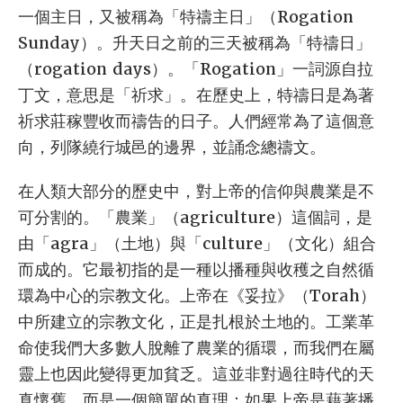
一個主日，又被稱為「特禱主日」（Rogation
Sunday）。升天日之前的三天被稱為「特禱日」
（rogation days）。「Rogation」一詞源自拉
丁文，意思是「祈求」。在歷史上，特禱日是為著
祈求莊稼豐收而禱告的日子。人們經常為了這個意
向，列隊繞行城邑的邊界，並誦念總禱文。
在人類大部分的歷史中，對上帝的信仰與農業是不
可分割的。「農業」（agriculture）這個詞，是
由「agra」（土地）與「culture」（文化）組合
而成的。它最初指的是一種以播種與收穫之自然循
環為中心的宗教文化。上帝在《妥拉》（Torah）
中所建立的宗教文化，正是扎根於土地的。工業革
命使我們大多數人脫離了農業的循環，而我們在屬
靈上也因此變得更加貧乏。這並非對過往時代的天
真懷舊，而是一個簡單的真理：如果上帝是藉著播