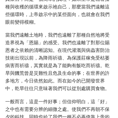
種與收穫的循環來啟示祂自己，那麼當我們遠離這
些循環時，上帝啟示中的某些面向，也就會在我們
眼前變得模糊。
當我們遠離土地時，我們也遠離了那種自然地將受
造界視為「恩賜」的感受。我們也遠離了對那位賜
恩者之依賴的清晰認知。在現代灌溉與病蟲害防治
技術出現以前，為降雨祈禱、為保護莊稼免受枯萎
病害而祈禱，其實就是為了能夠有飯吃而祈禱。乾
旱與饑荒曾是災難性且危及生命的事；在世界的許
多地方，今日依然如此。而在如今的已開發世界
中，乾旱往往只意味著我們可以從別處購買食物。
一般而言，這是一件好事；但信仰明白，這「好」
之中也有需要分辨的細微之處。使我們不再朝不保
夕的科技，同時也給了我們一種不必再倚靠上帝的