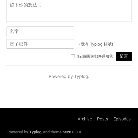
Archive
Posts
Episodes
Powered by
Typlog
, and theme
nezu
0.8.0.