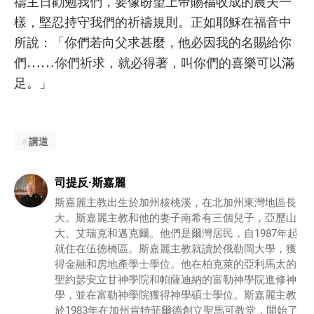
禱主日勸勉我們，要像盼望上帝賜福收成的農夫一
樣，堅忍持守我們的祈禱規則。正如耶穌在福音中
所說：「你們若向父求甚麼，他必因我的名賜給你
們……你們祈求，就必得著，叫你們的喜樂可以滿
足。」
講道
司提反·斯嘉麗
斯嘉麗主教出生於加州核桃溪，在北加州東灣地區長
大。斯嘉麗主教和他的妻子南希有三個兒子，亞歷山
大、艾瑞克和邁克爾。他們是爾灣居民，自1987年起
就住在伍德橋區。斯嘉麗主教就讀於俄勒岡大學，獲
得金融和房地產學士學位。他在柏克萊的亞利馬太的
聖約瑟安立甘神學院和帕薩迪納的富勒神學院進修神
學，並在富勒神學院獲得神學碩士學位。斯嘉麗主教
於1983年在加州肯特菲爾德創立聖馬可教堂，開始了