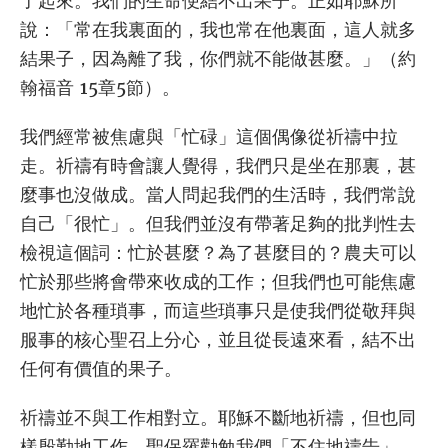
了起來。我們的生命便結不出果子。正如耶穌所
說：「常在我裏面的，我也常在他裏面，這人就多
結果子，因為離了我，你們就不能做甚麼。」（約
翰福音 15章5節）。
我們經常被焦慮與「忙碌」這個偶像從祈禱中拉
走。祈禱有時會讓人覺得，我們只是坐在那裏，甚
麼事也沒做成。當人問起我們的生活時，我們常說
自己「很忙」。但我們並沒有帶著足夠的批判性去
檢視這個詞：忙於甚麼？為了甚麼目的？農夫可以
忙於那些將會帶來收成的工作；但我們也可能焦慮
地忙於各種瑣事，而這些瑣事只是使我們從敬拜與
服事的核心聖召上分心，並且從長遠來看，結不出
任何有價值的果子。
祈禱並不與工作相對立。耶穌不斷地祈禱，但也同
樣殷勤地工作。聖保羅勸勉我們「不住地禱告」