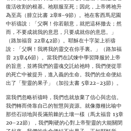
復活收割的根基。祂順服至死；因此，上帝將祂升
為至高（腓立比書 2章8–9節）。祂在客西馬尼園
中祈禱說：「父啊！你若願意，就把這杯撤去；然
而，不要成就我的意思，只要成就你的意思。」
（路加福音 22章42節）。耶穌在十字架上祈禱
說：「父啊！我將我的靈交在你手裏。」（路加福
音 23章46節）。當我們在試煉中學習降服於上帝
的旨意，並將我們的靈魂交託給祂時，我們便從罪
的死亡中被提升，進入義的生命。我們的生命便結
出了「聖靈的果子」（加拉太書 5章22–23節）。
當我們忽略祈禱時，我們也就放棄了信心與忠信。
我們轉而倚靠自己的智慧與資源。就像撒種比喻中
那些石頭地與長滿荊棘的土壤一樣（馬太福音 13章
20–22節），我們剛硬的心對上帝聖靈的大能關閉