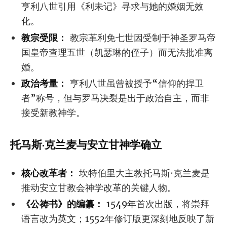
亨利八世引用《利未记》寻求与她的婚姻无效
化。
教宗受限：
教宗革利免七世因受制于神圣罗马帝
国皇帝查理五世（凯瑟琳的侄子）而无法批准离
婚。
政治考量：
亨利八世虽曾被授予“信仰的捍卫
者”称号，但与罗马决裂是出于政治自主，而非
接受新教神学。
托马斯·克兰麦与安立甘神学确立
核心改革者：
坎特伯里大主教托马斯·克兰麦是
推动安立甘教会神学改革的关键人物。
《公祷书》的编纂：
1549年首次出版，将崇拜
语言改为英文；1552年修订版更深刻地反映了新