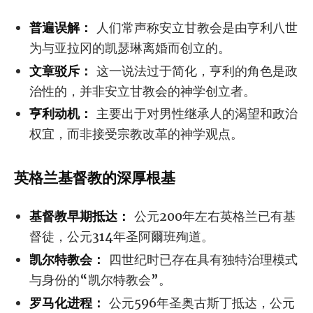
普遍误解：
人们常声称安立甘教会是由亨利八世
为与亚拉冈的凯瑟琳离婚而创立的。
文章驳斥：
这一说法过于简化，亨利的角色是政
治性的，并非安立甘教会的神学创立者。
亨利动机：
主要出于对男性继承人的渴望和政治
权宜，而非接受宗教改革的神学观点。
英格兰基督教的深厚根基
基督教早期抵达：
公元200年左右英格兰已有基
督徒，公元314年圣阿爾班殉道。
凯尔特教会：
四世纪时已存在具有独特治理模式
与身份的“凯尔特教会”。
罗马化进程：
公元596年圣奥古斯丁抵达，公元