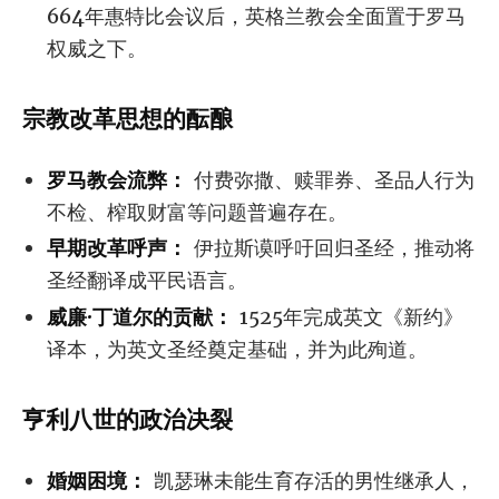
664年惠特比会议后，英格兰教会全面置于罗马
权威之下。
宗教改革思想的酝酿
罗马教会流弊：
付费弥撒、赎罪券、圣品人行为
不检、榨取财富等问题普遍存在。
早期改革呼声：
伊拉斯谟呼吁回归圣经，推动将
圣经翻译成平民语言。
威廉·丁道尔的贡献：
1525年完成英文《新约》
译本，为英文圣经奠定基础，并为此殉道。
亨利八世的政治决裂
婚姻困境：
凯瑟琳未能生育存活的男性继承人，