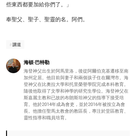
些東西都要加給你們了。」
奉聖父、聖子、聖靈的名。阿們。
講道
海頓·巴特勒
海登神父出生於阿馬里洛，後從阿爾伯克基遷移至南
加州定居。他目前與妻子和兩個孩子住在爾灣市。海
登神父在比奧拉大學和托里榮譽學院完成本科教育。
隨後他取得了文學和神學的研究生學位。海登神父在
斯嘉麗主教和已故的布朗斯坦神父的指導下接受培
育。他於2014年成為會吏，並於2016年被按立為會
長。他擔任聖馬太教會的教區長，專注於堂區教育、
靈性指導和職員培育。