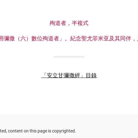
殉道者，半複式
用彌撒（六）數位殉道者」。紀念聖尤菲米亚及其同伴，
「安立甘彌撒經」目錄
ed, content on this page is copyrighted.