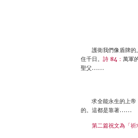
護衛我們像盾牌的
住千日。
詩 84：
萬軍
聖父……
求全能永生的上帝
的。這都是靠著……
第二篇祝文為「祈