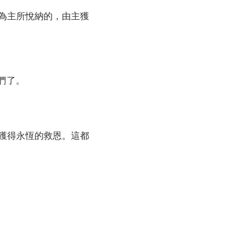
為主所悅納的，由主獲
們了。
獲得永恆的救恩。這都