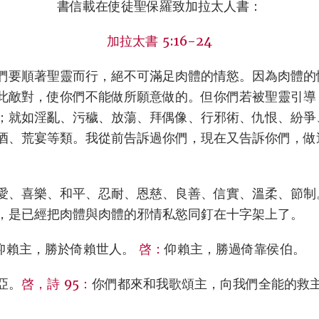
書信載在使徒聖保羅致加拉太人書：
加拉太書 5:16-24
們要順著聖靈而行，絕不可滿足肉體的情慾。因為肉體的
此敵對，使你們不能做所願意做的。但你們若被聖靈引導
；就如淫亂、污穢、放蕩、拜偶像、行邪術、仇恨、紛爭
酒、荒宴等類。我從前告訴過你們，現在又告訴你們，做
愛、喜樂、和平、忍耐、恩慈、良善、信實、溫柔、節制
，是已經把肉體與肉體的邪情私慾同釘在十字架上了。
仰賴主，勝於倚賴世人。
啓：
仰賴主，勝過倚靠侯伯。
亞。
啓，詩 95：
你們都來和我歌頌主，向我們全能的救