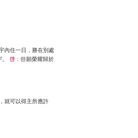
宇內住一日，勝在別處
宇。
啓：
但願榮耀歸於
，就可以得主所應許