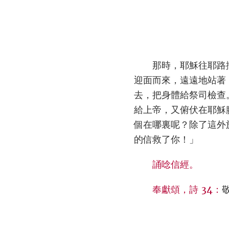
那時，耶穌往耶路
迎面而來，遠遠地站著
去，把身體給祭司檢查
給上帝，又俯伏在耶穌
個在哪裏呢？除了這外
的信救了你！」
誦唸信經。
奉獻頌，詩 34：