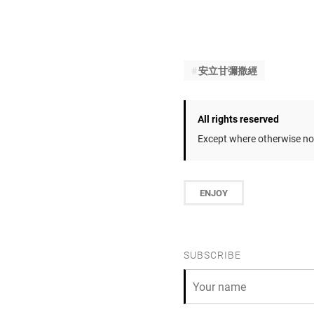
安立甘彌撒經
All rights reserved
Except where otherwise not
ENJOY
SUBSCRIBE