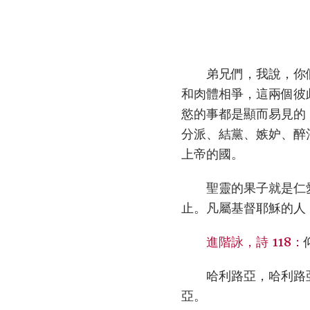
弟兄們，我說，你
和肉體相爭，這兩個彼
慾的事都是顯而易見的
分派、結黨、嫉妒、醉
上帝的國。
聖靈的果子就是仁
止。凡屬基督耶穌的人
進階詠，詩 118：
哈利路亞，哈利路
亞。