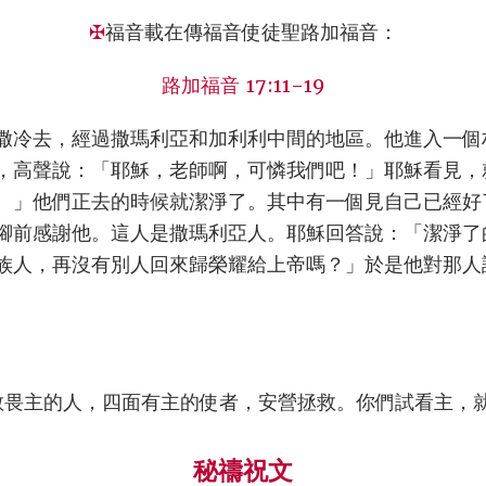
✠
福音載在傳福音使徒聖路加福音：
路加福音 17:11-19
撒冷去，經過撒瑪利亞和加利利中間的地區。他進入一個
，高聲說：「耶穌，老師啊，可憐我們吧！」耶穌看見，
。」他們正去的時候就潔淨了。其中有一個見自己已經好
腳前感謝他。這人是撒瑪利亞人。耶穌回答說：「潔淨了
族人，再沒有別人回來歸榮耀給上帝嗎？」於是他對那人
敬畏主的人，四面有主的使者，安營拯救。你們試看主，
秘禱祝文