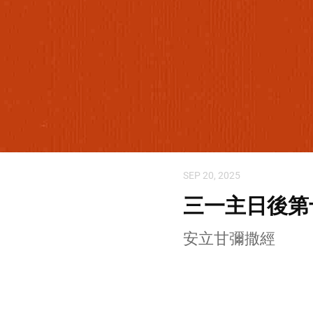
SEP 20, 2025
三一主日後第
安立甘彌撒經