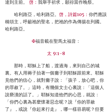
達到主前。
啓：
我舉手祈求，願祢當作晚祭。
哈利路亞，哈利路亞。
啓，詩篇105：
你們應該
稱頌主，呼籲祂的聖名，把祂的作為傳揚在列國。
哈利路亞。
✠
福音載在聖馬太福音：
太 9:1-8
那時，耶穌上了船，渡過海，來到自己的城
裏。有人用褥子抬著一個癱子到耶穌跟前來。耶穌
見他們的信心，就對癱子說：「孩子，放心吧，你
的罪赦了。」這時，有幾個文士心裏說：「這個人
說褻瀆的話了。」耶穌知道他們的心思，就說：
「你們心裏為甚麼懷著惡念呢？說『你的罪赦
了』，或說『你起來行走』，哪一樣容易呢？但要