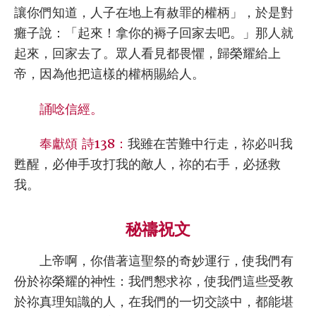
讓你們知道，人子在地上有赦罪的權柄」，於是對
癱子說：「起來！拿你的褥子回家去吧。」那人就
起來，回家去了。眾人看見都畏懼，歸榮耀給上
帝，因為他把這樣的權柄賜給人。
誦唸信經。
奉獻頌 詩138：
我雖在苦難中行走，祢必叫我
甦醒，必伸手攻打我的敵人，祢的右手，必拯救
我。
秘禱祝文
上帝啊，你借著這聖祭的奇妙運行，使我們有
份於祢榮耀的神性：我們懇求祢，使我們這些受教
於祢真理知識的人，在我們的一切交談中，都能堪