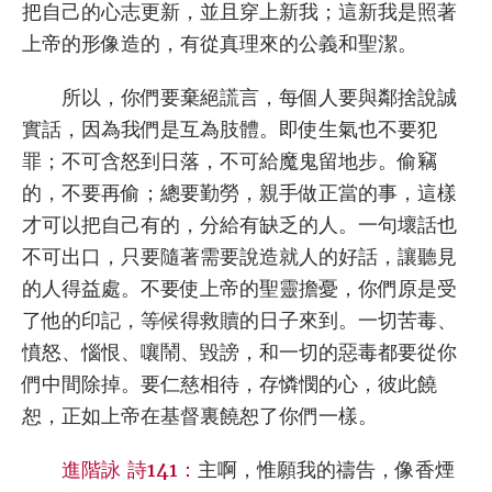
把自己的心志更新，並且穿上新我；這新我是照著
上帝的形像造的，有從真理來的公義和聖潔。
所以，你們要棄絕謊言，每個人要與鄰捨說誠
實話，因為我們是互為肢體。即使生氣也不要犯
罪；不可含怒到日落，不可給魔鬼留地步。偷竊
的，不要再偷；總要勤勞，親手做正當的事，這樣
才可以把自己有的，分給有缺乏的人。一句壞話也
不可出口，只要隨著需要說造就人的好話，讓聽見
的人得益處。不要使上帝的聖靈擔憂，你們原是受
了他的印記，等候得救贖的日子來到。一切苦毒、
憤怒、惱恨、嚷鬧、毀謗，和一切的惡毒都要從你
們中間除掉。要仁慈相待，存憐憫的心，彼此饒
恕，正如上帝在基督裏饒恕了你們一樣。
進階詠 詩141：
主啊，惟願我的禱告，像香煙