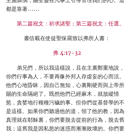
主施憐憫，賜聖靈在凡事上引導管理我們的心。這
都是靠著……
第二篇祝文：祈求諸聖；第三篇祝文：任選。
書信載在使徒聖保羅致以弗所人書：
弗 4:17-32
弟兄們，所以我這樣說，且在主裏鄭重地說，
你們行事為人，不要再像外邦人存虛妄的心而活。
他們心地昏昧，因自己無知，心裏剛硬而與上帝所
賜的生命隔絕了。既然他們已經麻木，就放縱情
慾，貪婪地行種種污穢的事。但你們從基督學的不
是這樣。如果你們聽過他的道，領了他的教，因為
真理就在耶穌裏，你們要脫去從前的行為，脫去舊
我；這舊我是因私慾的迷惑而漸漸敗壞的。你們要