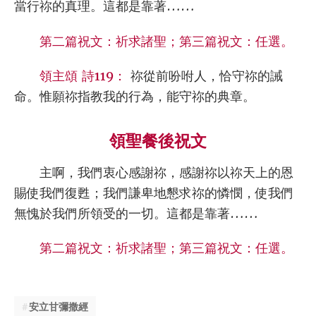
當行祢的真理。這都是靠著……
第二篇祝文：祈求諸聖；第三篇祝文：任選。
領主頌 詩119：
祢從前吩咐人，恰守祢的誡
命。惟願祢指教我的行為，能守祢的典章。
領聖餐後祝文
主啊，我們衷心感謝祢，感謝祢以祢天上的恩
賜使我們復甦；我們謙卑地懇求祢的憐憫，使我們
無愧於我們所領受的一切。這都是靠著……
第二篇祝文：祈求諸聖；第三篇祝文：任選。
安立甘彌撒經