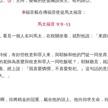
亞。
啓：
主阿，榮耀的使徒團讚美主。哈利路亞。
✠
福音載在傳福音使徒馬太福音：
馬太福音 9:9-13
，看見一個人名叫馬太，在稅關坐着，就對他說：「來跟
時候，有好些稅吏和罪人來，與耶穌和他的門徒一同坐席
的老師為甚麼與稅吏和罪人一同吃飯呢？」耶穌聽見，就
着。經上說：『我喜愛憐憫，不喜愛祭祀。』這句話的意
人。」
主啊，祢將精金的冠冕，戴在他的頭上。他向祢求生命，