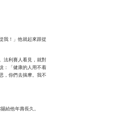
從我！」他就起來跟從
。法利賽人看見，就對
說：「健康的人用不着
思，你們去揣摩。我不
祢賜給他年壽長久。