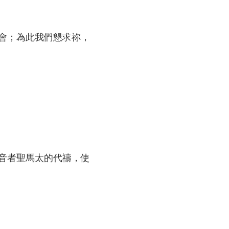
會；為此我們懇求祢，
。
音者聖馬太的代禱，使