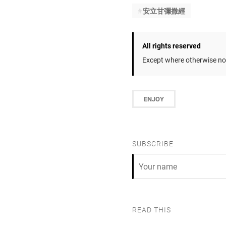
安立甘彌撒經
All rights reserved
Except where otherwise not
ENJOY
SUBSCRIBE
READ THIS