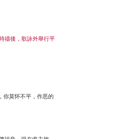
九時禱後，歌詠外舉行平
，你莫怀不平，作恶的