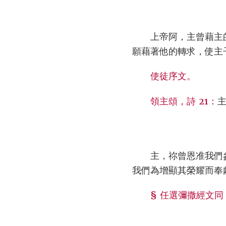
上帝阿，主曾藉主
願藉著他的轉求，使主
使徒序文。
領主頌，詩 21：
主，祢曾恩准我們
我們為增顯其榮耀而奉
§ 任選彌撒經文