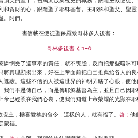
當讚美的聖子，召馬太放棄稅吏的職務，跟隨主做使徒、
利和貪財的心，跟隨聖子耶穌基督。主耶穌和聖父、聖靈
盡。阿們。
書信載在使徒聖保羅致哥林多人後書：
哥林多後書 4:1-6
蒙憐憫受了這事奉的責任，就不喪膽，反而把那些暗昧可
只將真理顯揚出來，好在上帝面前把自己推薦給各人的良
人遮蔽。這些不信的人被這世界的神明弄瞎了心眼，使他
。我們不是傳自己，而是傳耶穌基督為主，並且自己因耶
上帝已經照在我們心裏，使我們知道上帝榮耀的光顯在耶
敬畏主，極喜愛祂的命令，這樣的人，就有福了。
啓：
他
定蒙福。