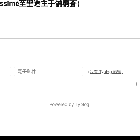
nctissime（至聖造主手舖窮蒼）