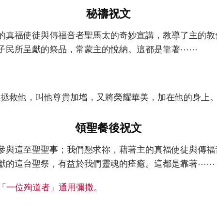
秘禱祝文
的真福使徒與傳福音者聖馬太的奇妙宣講，教導了主的教
子民所呈獻的祭品，常蒙主的悅納。這都是靠著⋯⋯
主拯救他，叫他尊貴加增，又將榮耀華美，加在他的身上
領聖餐後祝文
參與這至聖聖事；我們懇求祢，藉著主的真福使徒與傳福
獻的這台聖祭，有益於我們靈魂的痊癒。這都是靠著⋯⋯
同「一位殉道者」通用彌撒。