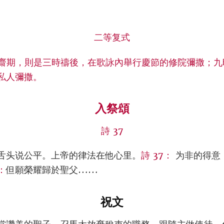
二等复式
季齋期，則是三時禱後，在歌詠內舉行慶節的修院彌撒；
私人彌撒。
入祭頌
詩 37
舌头说公平。上帝的律法在他心里。
詩 37：
为非的得意
：
但願榮耀歸於聖父……
祝文