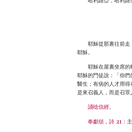
哈利路亞，哈利路
耶穌從那裏往前走
耶穌。
耶穌在屋裏坐席的
耶穌的門徒說：「你們
醫生；有病的人才用得
是來召義人，而是召罪
誦唸信經。
奉獻頌，詩 21：