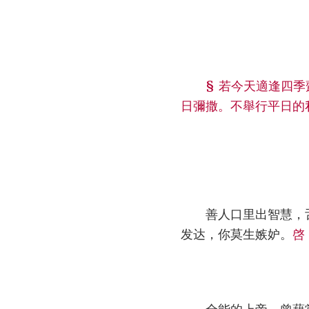
§ 若今天適逢四
日彌撒。不舉行平日的
善人口里出智慧，
发达，你莫生嫉妒。
啓