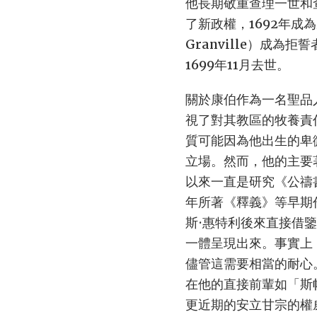
他長期敬重查理一世和
了新政權，1692年成
Granville）成為
1699年11月去世。
關於康伯作為一名聖品
視了對其教區的牧養責
質可能因為他出生的卑
立場。然而，他的主要著作
以來一直是研究《公禱
年所著《釋義》等早期
斯·惠特利後來直接借
一體呈現出來。事實上
儘管這需要相當的耐心
在他的直接前輩如「斯
更近期的安立甘宗的權