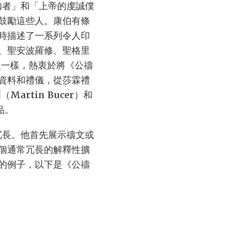
知者」和「上帝的虔誠僕
鼓勵這些人。康伯有條
時描述了一系列令人印
、聖安波羅修、聖格里
人一樣，熱衷於將《公禱
資料和禮儀，從莎霖禮
rtin Bucer）和
品。
冗長。他首先展示禱文或
個通常冗長的解釋性擴
的例子，以下是《公禱