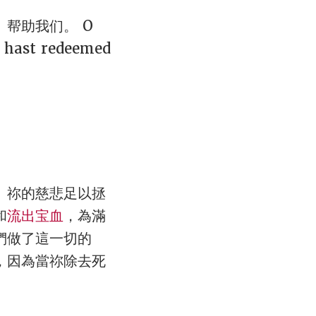
帮助我们。 O
d hast redeemed
、祢的慈悲足以拯
和
流出宝血
，為滿
們做了這一切的
，因為當祢除去死