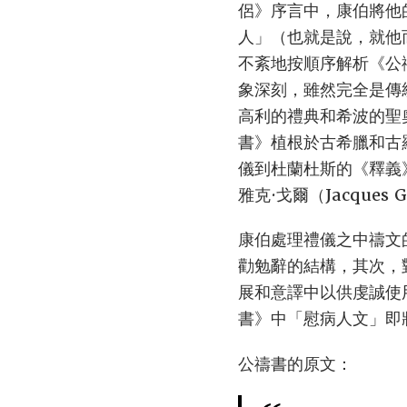
侶》序言中，康伯將他
人」（也就是說，就他
不紊地按順序解析《公
象深刻，雖然完全是傳
高利的禮典和希波的聖
書》植根於古希臘和古
儀到杜蘭杜斯的《釋義》
雅克·戈爾（Jacque
康伯處理禮儀之中禱文
勸勉辭的結構，其次，
展和意譯中以供虔誠使
書》中「慰病人文」即
公禱書的原文：