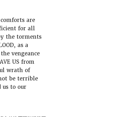
 comforts are
cient for all
y the torments
LOOD, as a
 the vengeance
 SAVE US from
ul wrath of
t be terrible
 us to our