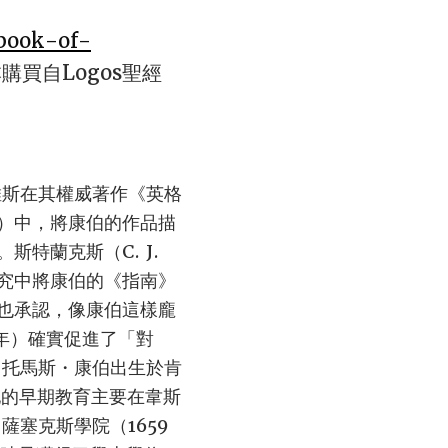
-book-of-
購買自Logos聖經
維斯在其權威著作《英格
975年）中，將康伯的作品描
特蘭克斯（C. J.
）的研究中將康伯的《指南》
也承認，像康伯這樣龐
698年）確實促進了「對
 托馬斯・康伯出生於肯
他的早期教育主要在韋斯
塞克斯學院（1659