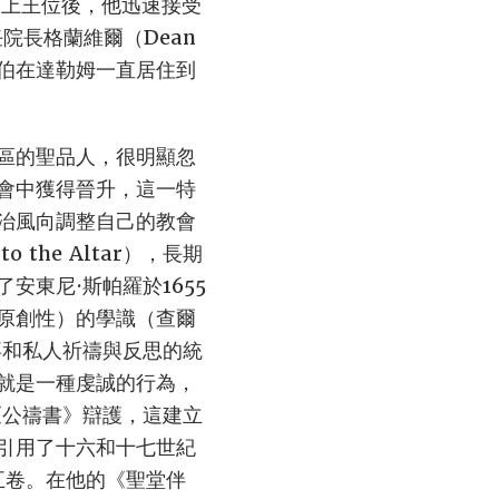
登上王位後，他迅速接受
院長格蘭維爾（Dean
伯在達勒姆一直居住到
區的聖品人，很明顯忽
會中獲得晉升，這一特
治風向調整自己的教會
the Altar），長期
東尼·斯帕羅於1655
原創性）的學識（查爾
拜和私人祈禱與反思的統
就是一種虔誠的行為，
《公禱書》辯護，這建立
引用了十六和十七世紀
五卷。在他的《聖堂伴