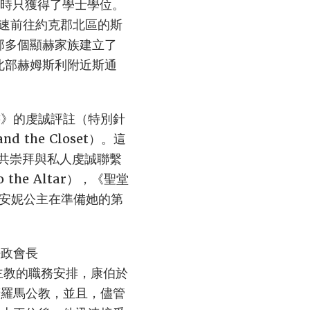
學時只獲得了學士學位。
迅速前往約克郡北區的斯
北部多個顯赫家族建立了
北部赫姆斯利附近斯通
書》的虔誠評註（特別針
d the Closet）。這
共崇拜與私人虔誠聯繫
the Altar），《聖堂
為安妮公主在準備她的第
法政會長
主教的職務安排，康伯於
廣羅馬公教，並且，儘管