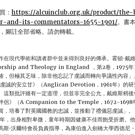
買：
https://alcuinclub.org.uk/product/the
-and-its-commentators-1655-1901/
。書本
，腳註全部省略。請勿轉載。
作在現代學術和讀者群中並未得到良好的傳承。霍頓·戴
ip and Theology in England ，第2卷，1
，但極其乏味，除非他忘記了虔誠而轉向爭議性內容」。斯
《虔誠的安立甘》（Anglican Devotion，1961年
。這類批評雖有一定道理，但並非完全公允，戴維斯稍後
（A Companion to the Temple，1672-1
賞，培養了對英國國教的忠誠，並推動了禮儀惡虔誠」。
45年，出身相對卑微，童年時期因健康不佳而飽受折磨。
馬斯·沃爾特會長負責指導，為康伯進入劍橋大學西德尼・薩