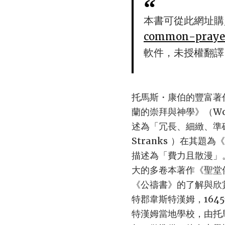
本書可從此網址購
common-prayer
軟件，未授權翻譯
托馬斯・康伯的豐富著
蘭的崇拜與神學》（Worsh
述為「冗長、細緻、準確
Stranks ）在其題為
描述為「費力且散漫」
大的多卷本著作《聖堂伴侶》
《公禱書》的了解與欣
特郡韋斯特漢姆，16
特漢姆當地學校，由托