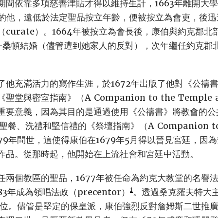
期間依靠多項慈善津貼才得以維持生計，1663年離開大
歲的他，遠低於法定聖品按立年齡，便被按立為會吏，後
curate）。1664年被按立為會長後，康伯與約克郡
麗絲·桑頓結婚（儘管遭到她家人的反對），次年繼任約克郡
。
了他充滿活力的寫作生涯，於1672年出版了他對《公禱
密室指南》（A Companion to the Temple an
重要意義，因為其目的是通過使用《公禱書》將教會的公
餐、洗禮和堅信禮的《祭壇指南》（A Companion to 
79年問世，這使得康伯在1679年5月得以晉見宮廷，因
作品。從那時起，他開始在上流社會和宮廷中活動。
任兩個教區的聖品，1677年被任命為約克大教堂的名譽
1
683年成為領唱法政（precentor）
。透過桑克羅夫特大
士學位。儘管是堅定的保皇派，康伯強烈反對詹姆斯二世推