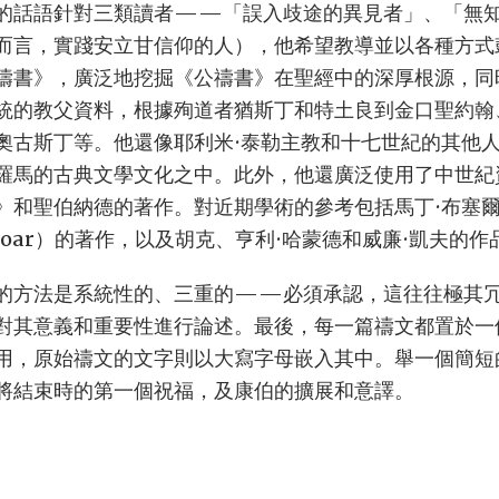
的話語針對三類讀者——「誤入歧途的異見者」、「無
而言，實踐安立甘信仰的人），他希望教導並以各種方式
禱書》，廣泛地挖掘《公禱書》在聖經中的深厚根源，同
統的教父資料，根據殉道者猶斯丁和特土良到金口聖約翰
奧古斯丁等。他還像耶利米·泰勒主教和十七世紀的其他
羅馬的古典文學文化之中。此外，他還廣泛使用了中世紀
和聖伯納德的著作。對近期學術的參考包括馬丁·布塞爾（Ma
s Goar）的著作，以及胡克、亨利·哈蒙德和威廉·凱夫的作
的方法是系統性的、三重的——必須承認，這往往極其
對其意義和重要性進行論述。最後，每一篇禱文都置於一
用，原始禱文的文字則以大寫字母嵌入其中。舉一個簡短
將結束時的第一個祝福，及康伯的擴展和意譯。