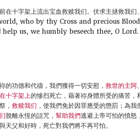
前在十字架上流出宝血救赎我们。伏求主拯救我们、
 world, who by thy Cross and precious Bloo
d help us, we humbly beseech thee, O Lord.
祢的功德和代禱，我們獲得一切安慰，
救世的主阿
在十字架上
的慘烈死亡，藉著祢身體所受的痛苦，
祭，
救赎我们
，使我們免於因罪應受的懲罰；為我
们
脫離永恆的詛咒，
幫助我們
逃避上帝可怕的憤怒
與天父和好時，死亡對我們將不再可怕。