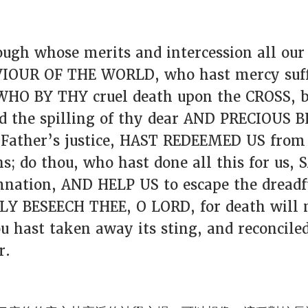
ough whose merits and intercession all our
VIOUR OF THE WORLD, who hast mercy suffi
HO BY THY cruel death upon the CROSS, b
nd the spilling of thy dear AND PRECIOUS B
hy Father’s justice, HAST REDEEMED US from
ns; do thou, who hast done all this for us,
mnation, AND HELP US to escape the dreadf
 BESEECH THEE, O LORD, for death will no
u hast taken away its sting, and reconciled
r.