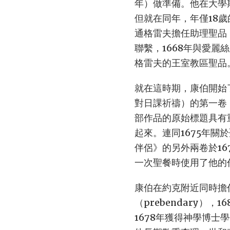
年）做準備。他在大學
但就在同年，年僅18
通格雷夫擔任助理聖品（
聯繫，1668年與愛
格雷夫的王室教區聖品
就在這時期，康伯開始
對日課祈禱）的第一卷《聖堂與
部作品的原始標題具有
起來。連同1675年關於聖
伴侶》的另外兩卷於16
一次聖餐時使用了他的
康伯在約克附近同時擔
（prebendary），1
1678年獲得神學博