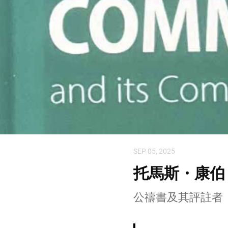
SEP 05, 2025
托馬斯・康伯，
公禱書及其評註者（1