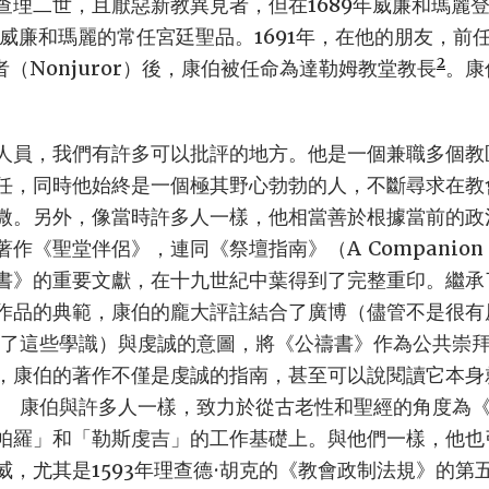
查理二世，且厭惡新教異見者，但在1689年威廉和瑪麗
為威廉和瑪麗的常任宮廷聖品。1691年，在他的朋友，前任
2
拒誓者（Nonjuror）後，康伯被任命為達勒姆教堂教長
。康
人員，我們有許多可以批評的地方。他是一個兼職多個教
任，同時他始終是一個極其野心勃勃的人，不斷尋求在教
微。另外，像當時許多人一樣，他相當善於根據當前的政
《聖堂伴侶》，連同《祭壇指南》（A Companion to 
書》的重要文獻，在十九世紀中葉得到了完整重印。繼承了安
作品的典範，康伯的龐大評註結合了廣博（儘管不是很有
鑒了這些學識）與虔誠的意圖，將《公禱書》作為公共崇
，康伯的著作不僅是虔誠的指南，甚至可以說閱讀它本身
。 康伯與許多人一樣，致力於從古老性和聖經的角度為
帕羅」和「勒斯虔吉」的工作基礎上。與他們一樣，他也
威，尤其是1593年理查德·胡克的《教會政制法規》的第