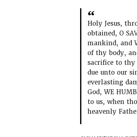
Holy Jesus, thr
obtained, O SA
mankind, and W
of thy body, a
sacrifice to t
due unto our si
everlasting da
God, WE HUMBLY
to us, when tho
heavenly Fathe