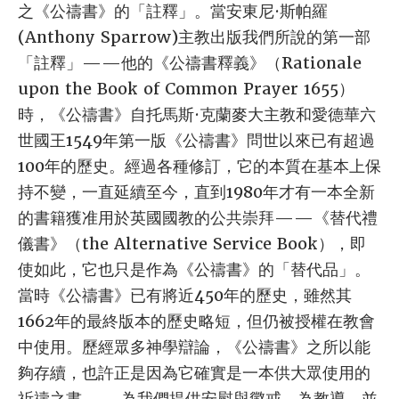
之《公禱書》的「註釋」。當安東尼·斯帕羅
(Anthony Sparrow)主教出版我們所說的第一部
「註釋」——他的《公禱書釋義》（Rationale
upon the Book of Common Prayer 1655）
時，《公禱書》自托馬斯·克蘭麥大主教和愛德華六
世國王1549年第一版《公禱書》問世以來已有超過
100年的歷史。經過各種修訂，它的本質在基本上保
持不變，一直延續至今，直到1980年才有一本全新
的書籍獲准用於英國國教的公共崇拜——《替代禮
儀書》（the Alternative Service Book），即
使如此，它也只是作為《公禱書》的「替代品」。
當時《公禱書》已有將近450年的歷史，雖然其
1662年的最終版本的歷史略短，但仍被授權在教會
中使用。歷經眾多神學辯論，《公禱書》之所以能
夠存續，也許正是因為它確實是一本供大眾使用的
祈禱之書——為我們提供安慰與懲戒，為教導，並