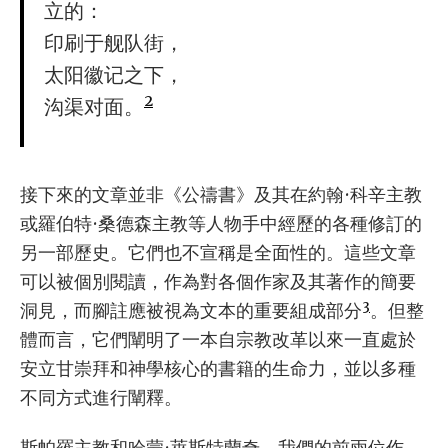
立的：
印刷于舰队街，
太阳徽记之下，
2
沟渠对面。
接下來的文章並非《公禱書》及其在約翰·科辛主教
或羅伯特·桑德森主教等人物手中經歷的各種修訂的
另一部歷史。它們也不宣稱是全面性的。這些文章
可以被個別閱讀，作為對各個作家及其著作的簡要
3
洞見，而腳註應被視為文本的重要組成部分
。但整
體而言，它們闡明了一本自宗教改革以來一直處於
安立甘崇拜和神學核心的書籍的生命力，並以多種
不同方式進行闡釋。
斯帕羅主教和哈蒙·萊斯特蘭奇，我們的前兩位作