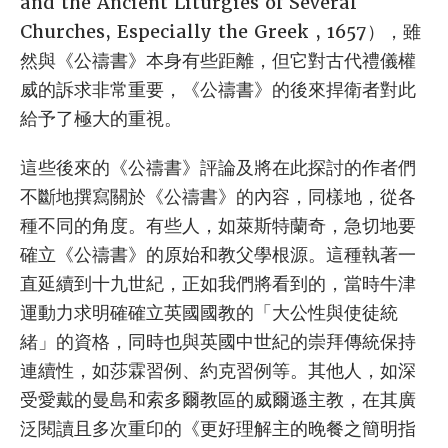
and the Ancient Liturgies of Several
Churches, Especially the Greek , 1657），雖
然與《公禱書》本身有些距離，但它對古代禮儀權
威的訴求非常重要，《公禱書》的後來捍衛者對此
給予了極大的重視。
這些後來的《公禱書》評論及將在此探討的作者們
不斷地撰寫關於《公禱書》的內容，同樣地，從各
種不同的角度。有些人，如萊斯特蘭奇，急切地要
確立《公禱書》的原始和教父學根源。這種執著一
直延續到十九世紀，正如我們將看到的，當時牛津
運動力求明確確立英國國教的「大公性與使徒統
緒」的資格，同時也與英國中世紀的崇拜傳統保持
連續性，如莎霖習例、約克習例等。其他人，如深
受愛戴的曼島和索多爾教區的威爾遜主教，在其廣
泛閱讀且多次重印的《更好理解主的晚餐之簡明指