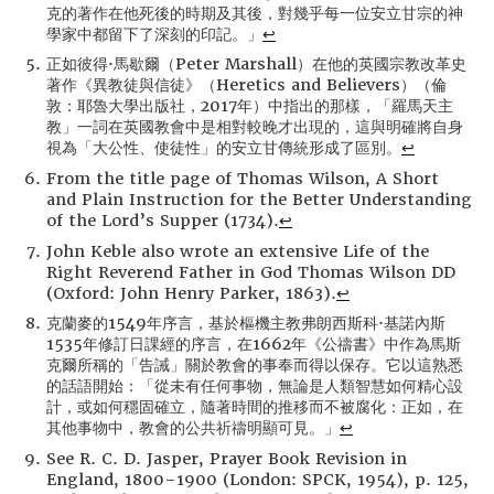
克的著作在他死後的時期及其後，對幾乎每一位安立甘宗的神
學家中都留下了深刻的印記。」
↩
正如彼得·馬歇爾（Peter Marshall）在他的英國宗教改革史
著作《異教徒與信徒》（Heretics and Believers）（倫
敦：耶魯大學出版社，2017年）中指出的那樣，「羅馬天主
教」一詞在英國教會中是相對較晚才出現的，這與明確將自身
視為「大公性、使徒性」的安立甘傳統形成了區別。
↩
From the title page of Thomas Wilson, A Short
and Plain Instruction for the Better Understanding
of the Lord’s Supper (1734).
↩
John Keble also wrote an extensive Life of the
Right Reverend Father in God Thomas Wilson DD
(Oxford: John Henry Parker, 1863).
↩
克蘭麥的1549年序言，基於樞機主教弗朗西斯科·基諾內斯
1535年修訂日課經的序言，在1662年《公禱書》中作為馬斯
克爾所稱的「告誡」關於教會的事奉而得以保存。它以這熟悉
的話語開始：「從未有任何事物，無論是人類智慧如何精心設
計，或如何穩固確立，隨著時間的推移而不被腐化：正如，在
其他事物中，教會的公共祈禱明顯可見。」
↩
See R. C. D. Jasper, Prayer Book Revision in
England, 1800–1900 (London: SPCK, 1954), p. 125,