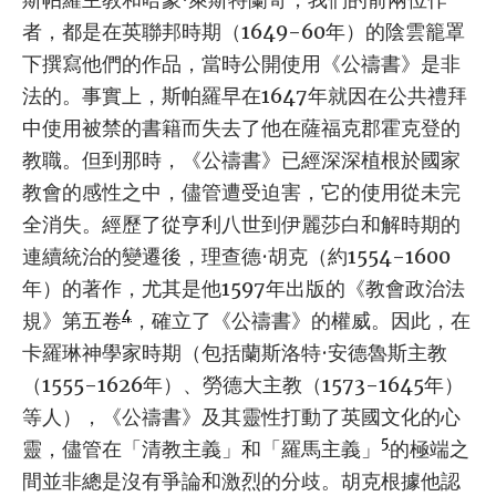
者，都是在英聯邦時期（1649-60年）的陰雲籠罩
下撰寫他們的作品，當時公開使用《公禱書》是非
法的。事實上，斯帕羅早在1647年就因在公共禮拜
中使用被禁的書籍而失去了他在薩福克郡霍克登的
教職。但到那時，《公禱書》已經深深植根於國家
教會的感性之中，儘管遭受迫害，它的使用從未完
全消失。經歷了從亨利八世到伊麗莎白和解時期的
連續統治的變遷後，理查德·胡克（約1554-1600
年）的著作，尤其是他1597年出版的《教會政治法
4
規》第五卷
，確立了《公禱書》的權威。因此，在
卡羅琳神學家時期（包括蘭斯洛特·安德魯斯主教
（1555-1626年）、勞德大主教（1573-1645年）
等人），《公禱書》及其靈性打動了英國文化的心
5
靈，儘管在「清教主義」和「羅馬主義」
的極端之
間並非總是沒有爭論和激烈的分歧。胡克根據他認