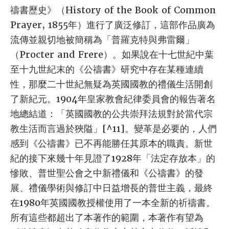
禱書歷史》（History of the Book of Common
Prayer, 1855年）進行了廣泛修訂，這部作品廣為
流傳並親切地被簡稱為「普羅克特與弗雷爾」
（Procter and Frere）。如果說在十七世紀中葉
至十九世紀末的《公禱書》研究中存在某種連續
性，那麼二十世紀無疑為英國國教的禮儀生活開創
了新紀元。1904年皇家教會紀律委員會的報告著名
地總結道：「英國國教的公共崇拜法規對於當代宗
教生活而言過於狹隘」[^11]。變革是必要的，人們
感到《公禱書》已不再能勝任其原本的職責。新世
紀的接下來幾十年見證了1928年「法定存放本」的
慘敗、普世聖公會之中新禮儀和《公禱書》的發
展、禮儀學術與修訂中日益增長的普世主義，最終
在1980年英國國教授權使用了一本全新的祈禱書。
所有這些都超出了本著作的範圍，本著作有望為