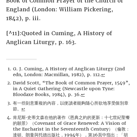
Book of Common Prayer of the Church of
England (London: William Pickering,
1842), p. iii.
[^11]:Quoted in Cuming, A History of
Anglican Liturgy, p. 163.
G. J. Cuming, A History of Anglican Liturgy (2nd
edn, London: Macmillan, 1982), p. 112.
↩
David Scott, “The Book of Common Prayer, 1549”,
in A Quiet Gathering (Newcastle upon Tyne:
Bloodaxe Books, 1984), p. 36.
↩
有一些刻意重複的內容，以便讀者能夠隨心所欲地享受個別章
節。
↩
肯尼斯·史蒂文森在他的著作《恩典之約的更新：十七世紀聖餐
的願景》（Covenant of Grace Renewed: A Vision of
the Eucharist in the Seventeenth Century）（倫敦：
達頓、朗曼與托德出版社，1994年），第36頁中指出：「胡