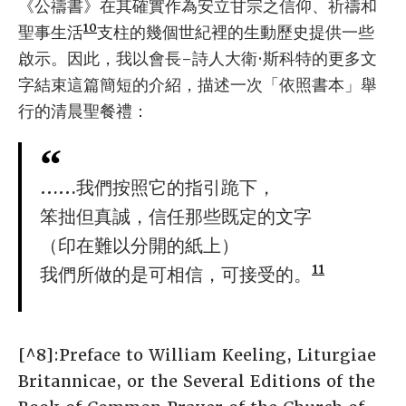
《公禱書》在其確實作為安立甘宗之信仰、祈禱和
10
聖事生活
支柱的幾個世紀裡的生動歷史提供一些
啟示。因此，我以會長-詩人大衛·斯科特的更多文
字結束這篇簡短的介紹，描述一次「依照書本」舉
行的清晨聖餐禮：
……我們按照它的指引跪下，
笨拙但真誠，信任那些既定的文字
（印在難以分開的紙上）
11
我們所做的是可相信，可接受的。
[^8]:Preface to William Keeling, Liturgiae
Britannicae, or the Several Editions of the