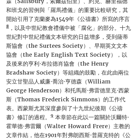
霖（Salisbury，索爾茲伯里）、約克、赫里福德
和班戈的習例與「羅馬禮儀」的重要比較研究，其
開始引用了克蘭麥為1549年《公禱書》所寫的序言
8
，以及中世紀教會禮儀中被「腐化」的部分。十九
世紀對中世紀禮儀文本研究的日益增多，受到薩蒂
斯協會（the Surtees Society）、早期英文文本
協會（the Early English Text Society），以
及後來的亨利·布拉德肖協會（the Henry
Bradshaw Society）等組織的鼓勵，在此由兩位
安立甘聖品人威廉·喬治·亨德森（William
George Henderson）和托馬斯·弗雷德里克·西蒙
斯（Thomas Frederick Simmons）的工作代
表。西蒙斯尤其深度參與了十九世紀後期《公禱
9
書》修訂的過程。
本章節在此以一篇關於沃爾特·
霍華德·弗雷爾（Walter Howard Frere）主教的
文章作結，他在1901年對弗朗西斯·普羅克特的《公