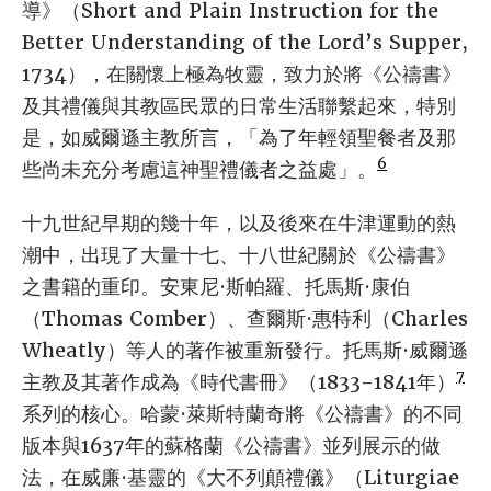
導》（Short and Plain Instruction for the
Better Understanding of the Lord’s Supper,
1734），在關懷上極為牧靈，致力於將《公禱書》
及其禮儀與其教區民眾的日常生活聯繫起來，特別
是，如威爾遜主教所言，「為了年輕領聖餐者及那
6
些尚未充分考慮這神聖禮儀者之益處」。
十九世紀早期的幾十年，以及後來在牛津運動的熱
潮中，出現了大量十七、十八世紀關於《公禱書》
之書籍的重印。安東尼·斯帕羅、托馬斯·康伯
（Thomas Comber）、查爾斯·惠特利（Charles
Wheatly）等人的著作被重新發行。托馬斯·威爾遜
7
主教及其著作成為《時代書冊》（1833-1841年）
系列的核心。哈蒙·萊斯特蘭奇將《公禱書》的不同
版本與1637年的蘇格蘭《公禱書》並列展示的做
法，在威廉·基靈的《大不列顛禮儀》（Liturgiae