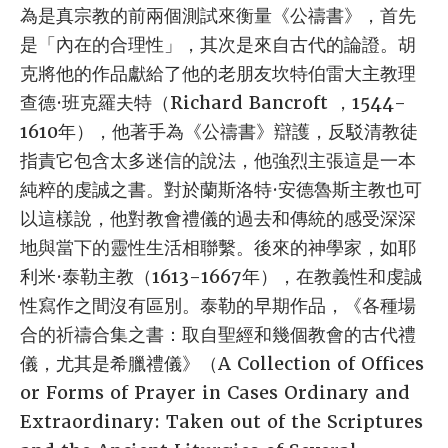
為是真宗教的前兩個測試來衡量《公禱書》，首先
是「內在的合理性」，其次是來自古代的論證。胡
克將他的作品獻給了他的老朋友坎特伯雷大主教理
查德·班克羅夫特（Richard Bancroft ，1544-
1610年），他著手為《公禱書》辯護，反駁清教徒
指責它包含太多迷信的說法，他強烈主張這是一本
純粹的虔誠之書。對於蘭斯洛特·安德魯斯主教也可
以這樣說，他對教會禮儀的過去和傳統的感受深深
地與當下的靈性生活相聯繫。後來的神學家，如耶
利米·泰勒主教（1613-1667年），在教義性和虔誠
性寫作之間沒有區別。泰勒的早期作品，《各種場
合的祈禱合集之書：取自聖經和幾個教會的古代禮
儀，尤其是希臘禮儀》（A Collection of Offices
or Forms of Prayer in Cases Ordinary and
Extraordinary: Taken out of the Scriptures