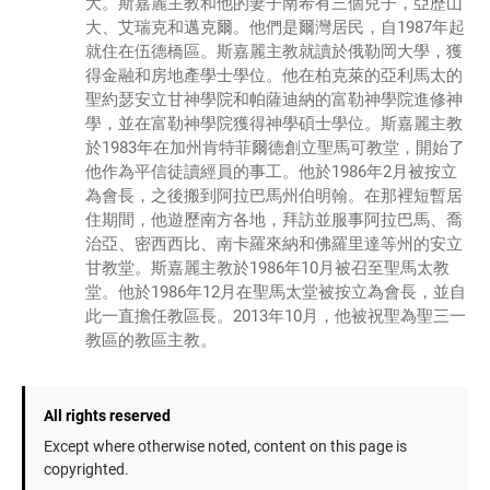
大。斯嘉麗主教和他的妻子南希有三個兒子，亞歷山
大、艾瑞克和邁克爾。他們是爾灣居民，自1987年起
就住在伍德橋區。斯嘉麗主教就讀於俄勒岡大學，獲
得金融和房地產學士學位。他在柏克萊的亞利馬太的
聖約瑟安立甘神學院和帕薩迪納的富勒神學院進修神
學，並在富勒神學院獲得神學碩士學位。斯嘉麗主教
於1983年在加州肯特菲爾德創立聖馬可教堂，開始了
他作為平信徒讀經員的事工。他於1986年2月被按立
為會長，之後搬到阿拉巴馬州伯明翰。在那裡短暫居
住期間，他遊歷南方各地，拜訪並服事阿拉巴馬、喬
治亞、密西西比、南卡羅來納和佛羅里達等州的安立
甘教堂。斯嘉麗主教於1986年10月被召至聖馬太教
堂。他於1986年12月在聖馬太堂被按立為會長，並自
此一直擔任教區長。2013年10月，他被祝聖為聖三一
教區的教區主教。
All rights reserved
Except where otherwise noted, content on this page is
copyrighted.