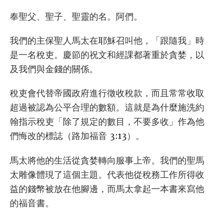
奉聖父、聖子、聖靈的名。阿們。
我們的主保聖人馬太在耶穌召叫他，「跟隨我」時
是一名稅吏。慶節的祝文和經課都著重於貪婪，以
及我們與金錢的關係。
稅吏會代替帝國政府進行徵收稅款，而且常常收取
超過被認為公平合理的數額。這就是為什麼施洗約
翰指示稅吏「除了規定的數目，不要多收」作為他
們悔改的標誌（路加福音 3:13）。
馬太將他的生活從貪婪轉向服事上帝。我們的聖馬
太雕像體現了這個主題。代表他從稅務工作所得收
益的錢幣被放在他腳邊，而馬太拿起一本書來寫他
的福音書。