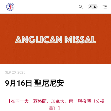
SEP 20, 2025
9月16日 聖尼尼安
【在同一天，蘇格蘭、加拿大、南非與擬議《公禱
書》】